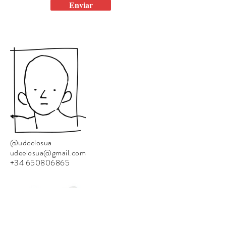
Enviar
@udeelosua
udeelosua@gmail.com
+34 650806865